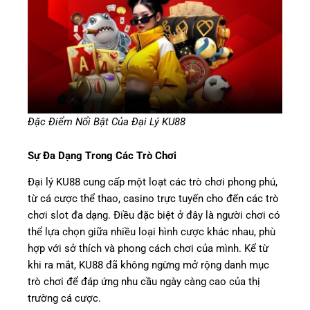
Đặc Điểm Nổi Bật Của Đại Lý KU88
Sự Đa Dạng Trong Các Trò Chơi
Đại lý KU88 cung cấp một loạt các trò chơi phong phú,
từ cá cược thể thao, casino trực tuyến cho đến các trò
chơi slot đa dạng. Điều đặc biệt ở đây là người chơi có
thể lựa chọn giữa nhiều loại hình cược khác nhau, phù
hợp với sở thích và phong cách chơi của mình. Kể từ
khi ra mắt, KU88 đã không ngừng mở rộng danh mục
trò chơi để đáp ứng nhu cầu ngày càng cao của thị
trường cá cược.