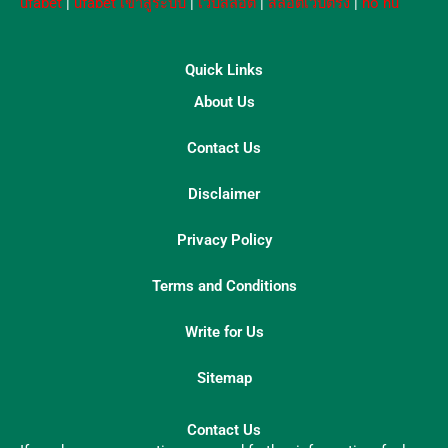
ufabet
|
ufabet เข้าสู่ระบบ
|
เว็บสล็อต
|
สล็อตเว็บตรง
|
nổ hũ
Quick Links
About Us
Contact Us
Disclaimer
Privacy Policy
Terms and Conditions
Write for Us
Sitemap
Contact Us