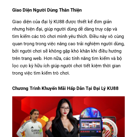
Giao Diện Người Dùng Thân Thiện
Giao diện của đại lý KU88 được thiết kế đơn giản
nhưng hiện đại, giúp người dùng dễ dàng truy cập và
tìm kiếm các trò chơi mình yêu thích. Điều này vô cùng
quan trọng trong việc nâng cao trải nghiệm người dùng,
bởi người chơi sẽ không gặp khó khăn khi điều hướng
trên trang web. Hơn nữa, các tính năng tìm kiếm và bộ
lọc cực kỳ hữu ích giúp người chơi tiết kiệm thời gian
trong việc tìm kiếm trò chơi.
Chương Trình Khuyến Mãi Hấp Dẫn Tại Đại Lý KU88