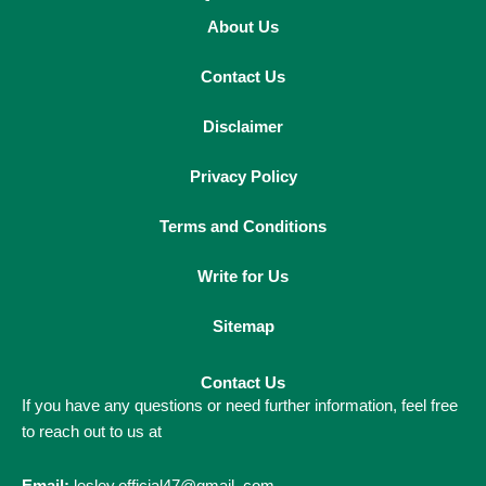
About Us
Contact Us
Disclaimer
Privacy Policy
Terms and Conditions
Write for Us
Sitemap
Contact Us
If you have any questions or need further information, feel free
to reach out to us at