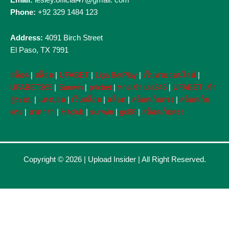
Email:
lesley.official47@gmail. com
Phone:
+92 329 1484 123
Address:
4091 Birch Street
El Paso, TX 7991
สล็อต
|
สล็อต
|
UFABET
|
Liga BetPlay
|
เว็บหวยออนไลน์
|
UFABET365
|
Sunwin
|
p4xbet
|
ทางเข้า ufa345
|
UFABET เข้า
สู่ระบบ
|
แทงบอล
|
เว็บสล็อต
|
สล็อต
|
สล็อตเว็บตรง
|
สล็อตเว็บ
ตรง
|
บาคาร่า
|
Hitclub
|
sunwin
|
go88
|
สล็อตเว็บตรง
Copyright © 2026 |
Upload Insider
| All Right Reserved.