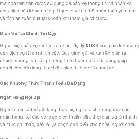
mã hóa tiên tiến được sử dụng để bảo vệ thông tin cá nhân và
giao dịch của khách hàng. Người chơi có thể hoàn toàn yên tâm
về tính an toàn của tài khoản khi tham gia cá cược.
Dịch Vụ Tài Chính Tin Cậy
Ngoài việc bảo vệ dữ liệu cá nhân,
đại lý KU88
còn cam kết mang
đến dịch vụ tài chính tin cậy. Quy trình gửi và rút tiền diễn ra
nhanh chóng, và các phương thức thanh toán đa dạng giúp
người chơi dễ dàng thực hiện giao dịch mọi lúc mọi nơi.
Các Phương Thức Thanh Toán Đa Dạng
Ngân Hàng Nội Địa
Người chơi có thể dễ dàng thực hiện giao dịch thông qua các
ngân hàng nội địa. Với giao dịch thuận tiện, thời gian xử lý nhanh
và mức phí thấp, đây là lựa chọn phổ biến cho nhiều người chơi.