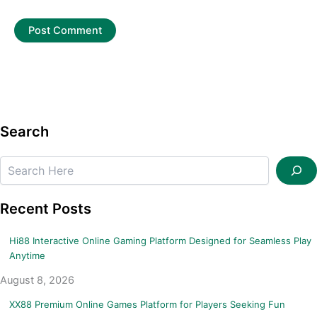
Search
Search
Recent Posts
Hi88 Interactive Online Gaming Platform Designed for Seamless Play
Anytime
August 8, 2026
XX88 Premium Online Games Platform for Players Seeking Fun