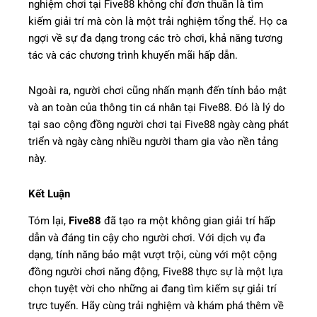
nghiệm chơi tại Five88 không chỉ đơn thuần là tìm
kiếm giải trí mà còn là một trải nghiệm tổng thể. Họ ca
ngợi về sự đa dạng trong các trò chơi, khả năng tương
tác và các chương trình khuyến mãi hấp dẫn.
Ngoài ra, người chơi cũng nhấn mạnh đến tính bảo mật
và an toàn của thông tin cá nhân tại Five88. Đó là lý do
tại sao cộng đồng người chơi tại Five88 ngày càng phát
triển và ngày càng nhiều người tham gia vào nền tảng
này.
Kết Luận
Tóm lại,
Five88
đã tạo ra một không gian giải trí hấp
dẫn và đáng tin cậy cho người chơi. Với dịch vụ đa
dạng, tính năng bảo mật vượt trội, cùng với một cộng
đồng người chơi năng động, Five88 thực sự là một lựa
chọn tuyệt vời cho những ai đang tìm kiếm sự giải trí
trực tuyến. Hãy cùng trải nghiệm và khám phá thêm về