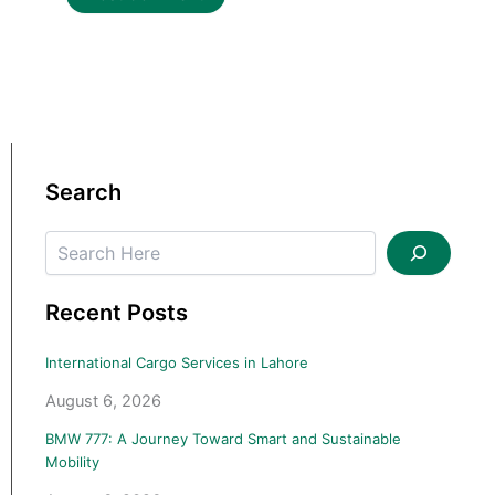
Search
Search
Recent Posts
International Cargo Services in Lahore
August 6, 2026
BMW 777: A Journey Toward Smart and Sustainable
Mobility