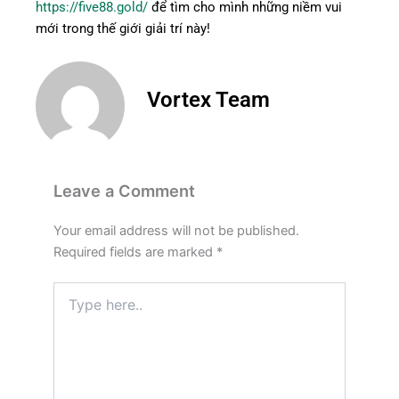
https://five88.gold/
để tìm cho mình những niềm vui
mới trong thế giới giải trí này!
Vortex Team
Leave a Comment
Your email address will not be published.
Required fields are marked
*
Type
here..