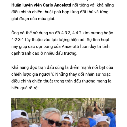
Huấn luyện viên Carlo Ancelotti
nổi tiếng với khả năng
điều chỉnh chiến thuật phù hợp từng đối thủ và từng
giai đoạn của mùa giải.
Ông có thể sử dụng sơ đồ 4-3-3, 4-4-2 kim cương hoặc
4-2-3-1 tùy thuộc vào lực lượng hiện có. Sự linh hoạt
này giúp các đội bóng của Ancelotti luôn duy trì tính
cạnh tranh cao ở nhiều đấu trường.
Khả năng đọc trận đấu cũng là điểm mạnh nổi bật của
chiến lược gia người Ý. Những thay đổi nhân sự hoặc
điều chỉnh chiến thuật trong trận đấu thường mang lại
hiệu quả rõ rệt.