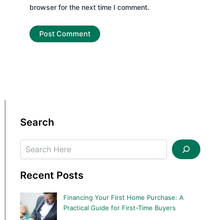
browser for the next time I comment.
Search
Search
Recent Posts
Financing Your First Home Purchase: A
Practical Guide for First-Time Buyers