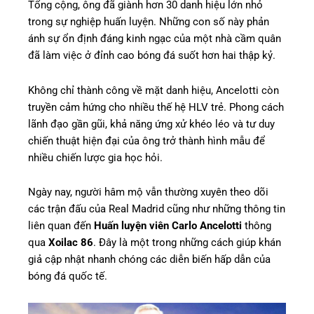
Tổng cộng, ông đã giành hơn 30 danh hiệu lớn nhỏ
trong sự nghiệp huấn luyện. Những con số này phản
ánh sự ổn định đáng kinh ngạc của một nhà cầm quân
đã làm việc ở đỉnh cao bóng đá suốt hơn hai thập kỷ.
Không chỉ thành công về mặt danh hiệu, Ancelotti còn
truyền cảm hứng cho nhiều thế hệ HLV trẻ. Phong cách
lãnh đạo gần gũi, khả năng ứng xử khéo léo và tư duy
chiến thuật hiện đại của ông trở thành hình mẫu để
nhiều chiến lược gia học hỏi.
Ngày nay, người hâm mộ vẫn thường xuyên theo dõi
các trận đấu của Real Madrid cũng như những thông tin
liên quan đến
Huấn luyện viên Carlo Ancelotti
thông
qua
Xoilac 86
. Đây là một trong những cách giúp khán
giả cập nhật nhanh chóng các diễn biến hấp dẫn của
bóng đá quốc tế.