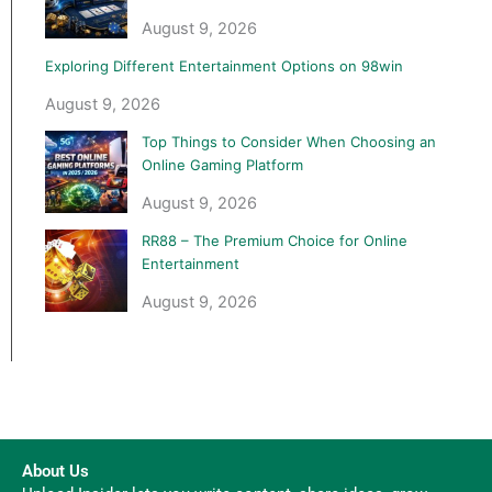
August 9, 2026
Exploring Different Entertainment Options on 98win
August 9, 2026
Top Things to Consider When Choosing an
Online Gaming Platform
August 9, 2026
RR88 – The Premium Choice for Online
Entertainment
August 9, 2026
About Us