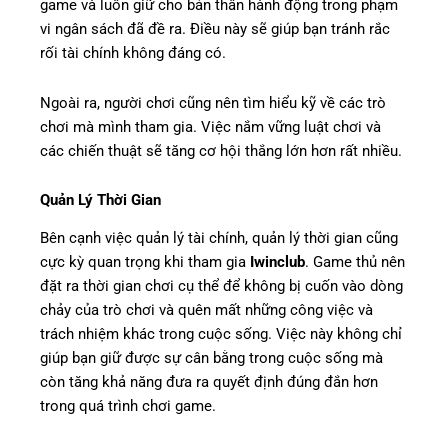
game và luôn giữ cho bản thân hành động trong phạm
vi ngân sách đã đề ra. Điều này sẽ giúp bạn tránh rắc
rối tài chính không đáng có.
Ngoài ra, người chơi cũng nên tìm hiểu kỹ về các trò
chơi mà mình tham gia. Việc nắm vững luật chơi và
các chiến thuật sẽ tăng cơ hội thắng lớn hơn rất nhiều.
Quản Lý Thời Gian
Bên cạnh việc quản lý tài chính, quản lý thời gian cũng
cực kỳ quan trọng khi tham gia
Iwinclub
. Game thủ nên
đặt ra thời gian chơi cụ thể để không bị cuốn vào dòng
chảy của trò chơi và quên mất những công việc và
trách nhiệm khác trong cuộc sống. Việc này không chỉ
giúp bạn giữ được sự cân bằng trong cuộc sống mà
còn tăng khả năng đưa ra quyết định đúng đắn hơn
trong quá trình chơi game.