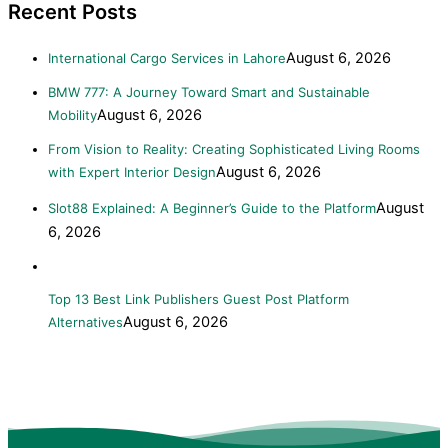
Recent Posts
August 6, 2026
International Cargo Services in Lahore
BMW 777: A Journey Toward Smart and Sustainable
August 6, 2026
Mobility
From Vision to Reality: Creating Sophisticated Living Rooms
August 6, 2026
with Expert Interior Design
August
Slot88 Explained: A Beginner’s Guide to the Platform
6, 2026
Top 13 Best Link Publishers Guest Post Platform
August 6, 2026
Alternatives