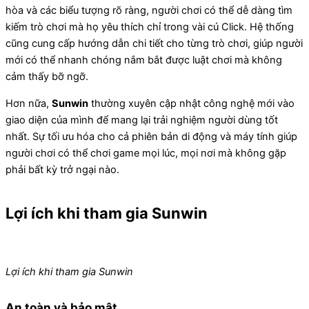
hòa và các biểu tượng rõ ràng, người chơi có thể dễ dàng tìm
kiếm trò chơi mà họ yêu thích chỉ trong vài cú Click. Hệ thống
cũng cung cấp hướng dẫn chi tiết cho từng trò chơi, giúp người
mới có thể nhanh chóng nắm bắt được luật chơi mà không
cảm thấy bỡ ngỡ.
Hơn nữa,
Sunwin
thường xuyên cập nhật công nghệ mới vào
giao diện của mình để mang lại trải nghiệm người dùng tốt
nhất. Sự tối ưu hóa cho cả phiên bản di động và máy tính giúp
người chơi có thể chơi game mọi lúc, mọi nơi mà không gặp
phải bất kỳ trở ngại nào.
Lợi ích khi tham gia Sunwin
Lợi ích khi tham gia Sunwin
An toàn và bảo mật