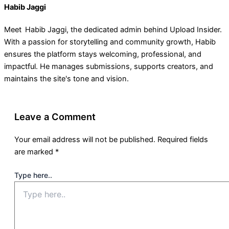
Habib Jaggi
Meet Habib Jaggi, the dedicated admin behind Upload Insider.
With a passion for storytelling and community growth, Habib
ensures the platform stays welcoming, professional, and
impactful. He manages submissions, supports creators, and
maintains the site's tone and vision.
Leave a Comment
Your email address will not be published.
Required fields
are marked
*
Type here..