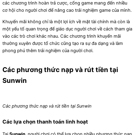
các chương trình hoàn trả cược, cổng game mang đến nhiều
cơ hội cho người chơi để nâng cao trải nghiệm game của mình.
Khuyến mãi không chỉ là một lợi ích về mặt tài chính mà còn là
một yếu tố quan trọng để giáo dục người chơi về cách tham gia
vào các trò chơi khác nhau. Các chương trình khuyến mãi
thường xuyên được tổ chức cũng tạo ra sự đa dạng và làm
phong phú thêm trải nghiệm của người chơi.
Các phương thức nạp và rút tiền tại
Sunwin
Các phương thức nạp và rút tiền tại Sunwin
Các lựa chọn thanh toán linh hoạt
Tại
Sunwin
, người chơi có thể lựa chọn nhiều phương thức nạp