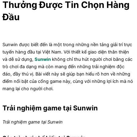
Thưởng Được Tin Chọn Hàng
Đầu
Sunwin được biết đến là một trong những nền tảng giải trí trực
tuyến hàng đầu tại Việt Nam. Với thiết kế giao diện thân thiện
và dễ sử dụng,
Sunwin
không chỉ thu hút người chơi bằng các
trò chơi đa dạng mà còn mang đến những trải nghiệm độc
đáo, đầy thú vị. Bài viết này sẽ giúp bạn hiểu rõ hơn về những
điểm nổi bật của cổng game này, cùng với những lợi ích mà nó
mang lại cho người chơi.
Trải nghiệm game tại Sunwin
Trải nghiệm game tại Sunwin