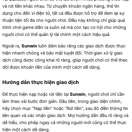
và rút tiền khác nhau. Từ chuyển khoản ngân hàng, thẻ tín
dụng cho đến ví điện tử, tất cả đều được hỗ trợ để đem lại sự
thuận tiện tối đa cho người chơi. Điều này không chỉ giúp quá
trình chơi game diễn ra suôn sẻ mà còn tạo cơ hội cho những
người chơi có thể quản lý tài chính một cách hiệu quả.
Ngoài ra,
Sunwin
luôn đảm bảo rằng các giao dịch được thực
hiện nhanh chóng và bảo mật tuyệt đối. Thời gian xử lý giao
dịch cũng được công khai rõ ràng, giúp người chơi có thể theo
dõi được khoản tiền của mình một cách dễ dàng.
Hướng dẫn thực hiện giao dịch
Để thực hiện nạp hoặc rút tiền tại
Sunwin
, người chơi chỉ cần
làm theo vài bước đơn giản. Đầu tiên, trong giao diện chính,
hãy chọn mục “Nạp tiền” hoặc “Rút tiền”, sau đó điền thông tin
liên quan và xác nhận giao dịch. Mọi hướng dẫn đều rõ ràng và
dễ hiểu, cho phép ngay cả những người mới cũng có thể thực
hiện một cách dễ dàng.