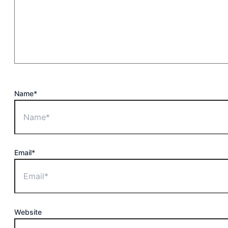
Name*
Email*
Website