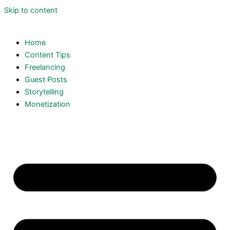
Skip to content
Home
Content Tips
Freelancing
Guest Posts
Storytelling
Monetization