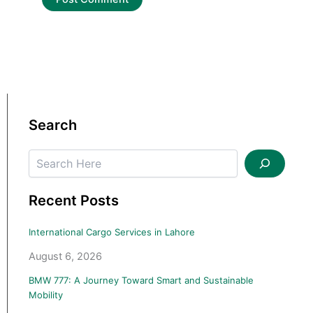
Search
Search
Recent Posts
International Cargo Services in Lahore
August 6, 2026
BMW 777: A Journey Toward Smart and Sustainable
Mobility