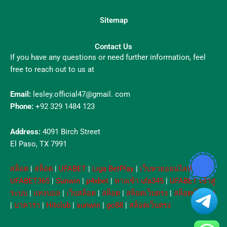
Sitemap
Contact Us
If you have any questions or need further information, feel
free to reach out to us at
Email:
lesley.official47@gmail. com
Phone:
+92 329 1484 123
Address:
4091 Birch Street
El Paso, TX 7991
สล็อต
|
สล็อต
|
UFABET
|
Liga BetPlay
|
เว็บหวยออนไลน์
|
UFABET365
|
Sunwin
|
p4xbet
|
ทางเข้า ufa345
|
UFABET เข้าสู่
ระบบ
|
แทงบอล
|
เว็บสล็อต
|
สล็อต
|
สล็อตเว็บตรง
|
สล็อตเว็บตรง
|
บาคาร่า
|
Hitclub
|
sunwin
|
go88
|
สล็อตเว็บตรง