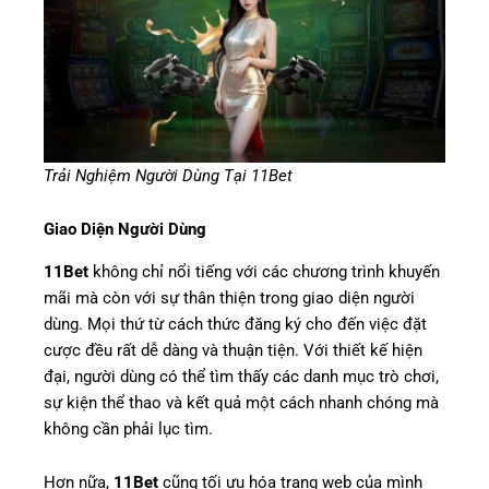
Trải Nghiệm Người Dùng Tại 11Bet
Giao Diện Người Dùng
11Bet
không chỉ nổi tiếng với các chương trình khuyến
mãi mà còn với sự thân thiện trong giao diện người
dùng. Mọi thứ từ cách thức đăng ký cho đến việc đặt
cược đều rất dễ dàng và thuận tiện. Với thiết kế hiện
đại, người dùng có thể tìm thấy các danh mục trò chơi,
sự kiện thể thao và kết quả một cách nhanh chóng mà
không cần phải lục tìm.
Hơn nữa,
11Bet
cũng tối ưu hóa trang web của mình