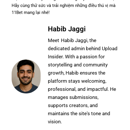
Hãy cùng thử sức và trải nghiệm những điều thú vị mà
11Bet mang lại nhé!
Habib Jaggi
Meet Habib Jaggi, the
dedicated admin behind Upload
Insider. With a passion for
storytelling and community
growth, Habib ensures the
platform stays welcoming,
professional, and impactful. He
manages submissions,
supports creators, and
maintains the site's tone and
vision.