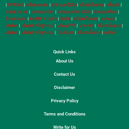
|
UFA365
|
สล็อตวอเลท
|
ยูฟ่าเบทมือถือ
|
สล็อตเว็บตรง
|
สล็อตต
|
สล็อตวอเลท
|
แทงบอลโลก
|
แทงบอลโลก 2026
|
แทงบอลโลก
|
บ้านผลบอล
|
ko888 ทางเข้า
|
Go88
|
สล็อตเว็บตรง
|
sunwin
|
ufabet
|
ufabet เข้าสู่ระบบ
|
ufavip777
|
บาคาร่า
|
สล็อตเว็บตรง
|
ufabet
|
ufabet เข้าสู่ระบบ
|
เว็บสล็อต
|
สล็อตเว็บตรง
|
nổ hũ
Quick Links
About Us
Contact Us
Disclaimer
Privacy Policy
Terms and Conditions
Write for Us