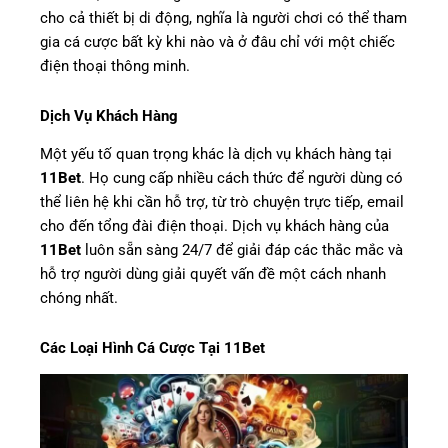
cho cả thiết bị di động, nghĩa là người chơi có thể tham
gia cá cược bất kỳ khi nào và ở đâu chỉ với một chiếc
điện thoại thông minh.
Dịch Vụ Khách Hàng
Một yếu tố quan trọng khác là dịch vụ khách hàng tại
11Bet
. Họ cung cấp nhiều cách thức để người dùng có
thể liên hệ khi cần hỗ trợ, từ trò chuyện trực tiếp, email
cho đến tổng đài điện thoại. Dịch vụ khách hàng của
11Bet
luôn sẵn sàng 24/7 để giải đáp các thắc mắc và
hỗ trợ người dùng giải quyết vấn đề một cách nhanh
chóng nhất.
Các Loại Hình Cá Cược Tại 11Bet