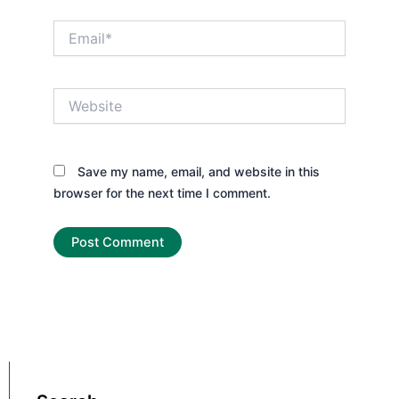
Email*
Website
Save my name, email, and website in this
browser for the next time I comment.
Search