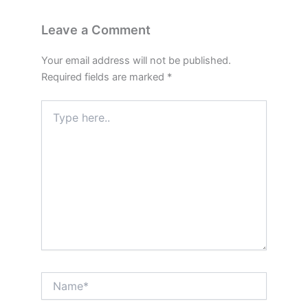
Leave a Comment
Your email address will not be published.
Required fields are marked
*
Type
here..
Name*